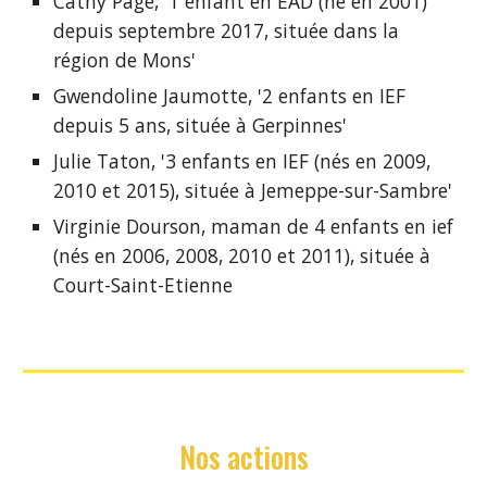
Cathy Page, '1 enfant en EAD (né en 2001) 
dep
uis septembre 2017, 
située dans la 
région de Mons
'
Gwendoline Jaumotte
, '
2 enfants en 
IEF
depuis 5 ans, 
située à 
Gerpinnes'
Julie Taton, '3 enfants en IEF (nés en 2009, 
2010 et 2015), 
située à 
Jemeppe-sur-Sambre'
Virginie Dourson, maman de 4 enfants en ief 
(nés en 2006, 2008, 2010 et
2011), 
située
 à 
Court-Saint-Etienne
Nos actions