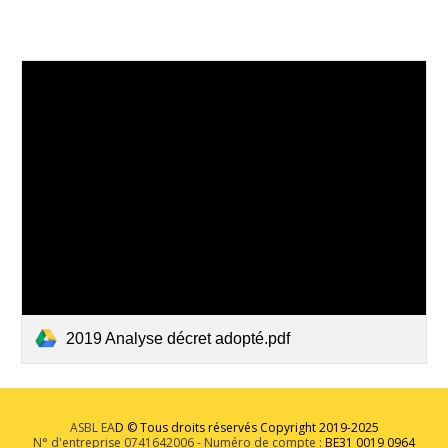
2019 Analyse décret adopté.pdf
ASBL EA
D
©
Tous droits réservés Copyright 2019-2025
N° d'entreprise 0741642006 - Numéro de compte :
BE31 0019 0964